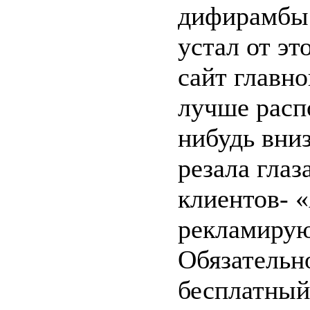
дифирамбы 
устал от эт
сайт главн
лучше расп
нибудь вниз
резала глаз
клиентов- «
рекламируют
Обязательно
бесплатный