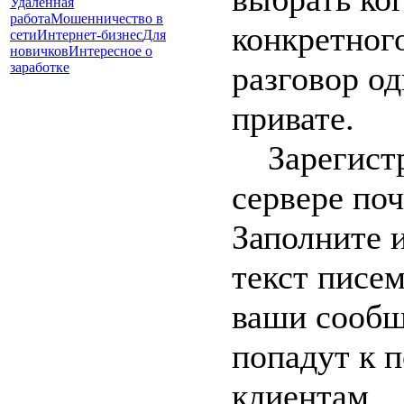
Удаленная
работа
Мошенничество в
конкретного
сети
Интернет-бизнес
Для
новичков
Интересное о
заработке
разговор од
привате.
Зарегистр
сервере по
Заполните 
текст писем
ваши сообщ
попадут к 
клиентам.