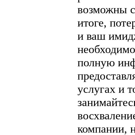
возможны сб
итоге, пот
и ваш имид
необходимо
полную ин
предоставл
услугах и т
занимайтес
восхвалени
компании, н